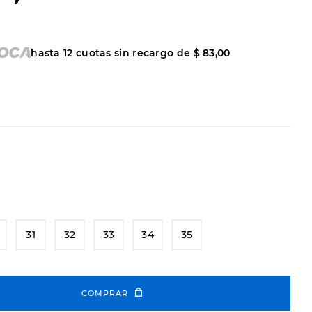
hasta
12
cuotas sin recargo de
$
83
,
00
31
32
33
34
35
COMPRAR