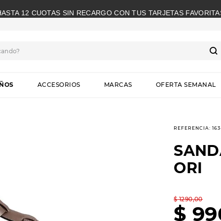
HASTA 12 CUOTAS SIN RECARGO CON TUS TARJETAS FAVORITA
cando?
S
IÑOS
ACCESORIOS
MARCAS
OFERTA SEMANAL
REFERENCIA
:
16
SAND
ORI
$
1290
,
00
$
99