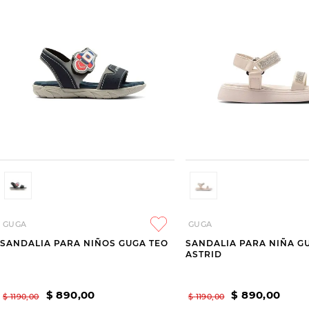
GUGA
GUGA
SANDALIA PARA NIÑOS GUGA TEO
SANDALIA PARA NIÑA G
ASTRID
$
890
,
00
$
890
,
00
$
1190
,
00
$
1190
,
00