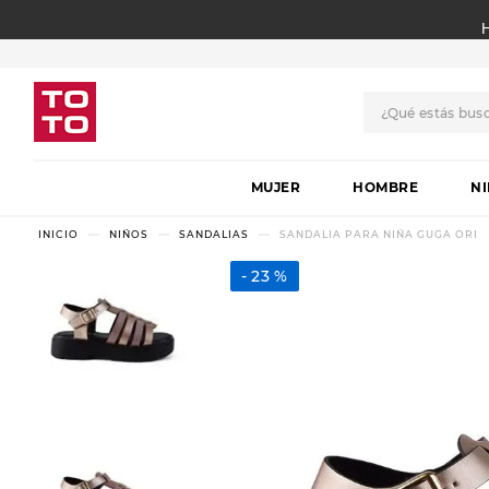
¿Qué estás bus
TÉRMINOS MÁS BUSCADO
MUJER
1
.
botas
HOMBRE
N
2
.
skechers
NIÑOS
SANDALIAS
SANDALIA PARA NIÑA GUGA ORI
3
.
skechers slip-ins
23 %
4
.
championes
5
.
botas mujer
6
.
americansport
7
.
sandalias
8
.
hitec