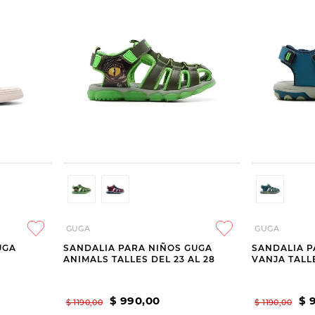
GUGA
GUGA
UGA
SANDALIA PARA NIÑOS GUGA
SANDALIA P
ANIMALS TALLES DEL 23 AL 28
VANJA TALLE
$
990
,
00
$
$
1190
,
00
$
1190
,
00