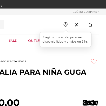
S
¿CÓMO COMPRAR?
OUTLET WEB
SALE
3-4GOSC2-YDX2310C2
ALIA PARA NIÑA GUGA
0
,
00