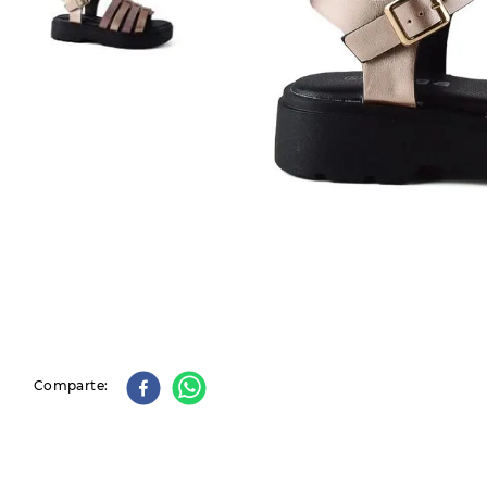
9
.
slip-ins
10
.
botas dama
Comparte