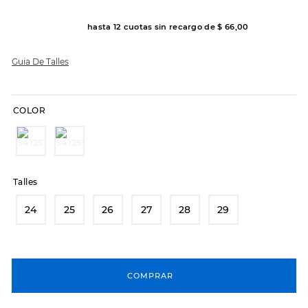
8
.
sandalias
hasta
12
cuotas sin recargo de
$
66
,
00
9
.
slip-ins
Guia De Talles
10
.
botas dama
COLOR
Talles
24
25
26
27
28
29
COMPRAR