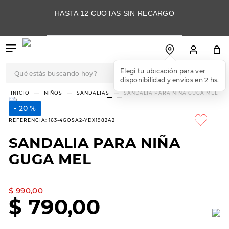
HASTA 12 CUOTAS SIN RECARGO
Qué estás buscando hoy?
TÉRMINOS MÁS
NIÑOS
SANDALIAS
SANDALIA PARA NIÑA GUGA MEL
BUSCADOS
20 %
1
.
botas
REFERENCIA
:
163-4GOSA2-YDX1982A2
2
.
skechers
SANDALIA PARA NIÑA
3
.
skechers slip-ins
GUGA MEL
4
.
championes
5
.
botas mujer
$
990
,
00
$
790
,
00
6
.
americansport
7
.
hitec