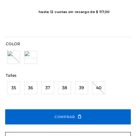
8
.
hitec
hasta
12
cuotas sin recargo de
$
117
,
00
9
.
slip-ins
10
.
botas dama
COLOR
Talles
35
36
37
38
39
40
COMPRAR