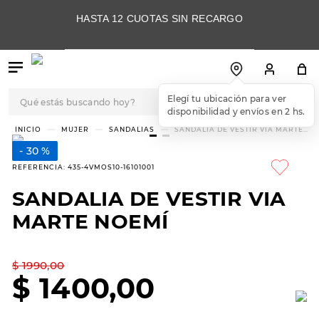
HASTA 12 CUOTAS SIN RECARGO
Qué estás buscando hoy?
Elegí tu ubicación para ver
disponibilidad y envíos en 2 hs.
TÉRMINOS MÁS
MUJER
SANDALIAS
SANDALIA DE VESTIR VIA MARTE
NOEMÍ
BUSCADOS
30 %
1
.
botas
REFERENCIA
:
435-4VMOS10-16101001
2
.
skechers
SANDALIA DE VESTIR VIA
3
.
skechers slip-ins
MARTE NOEMÍ
4
.
championes
5
.
botas mujer
$
1990
,
00
$
1400
,
00
6
.
americansport
7
.
sandalias