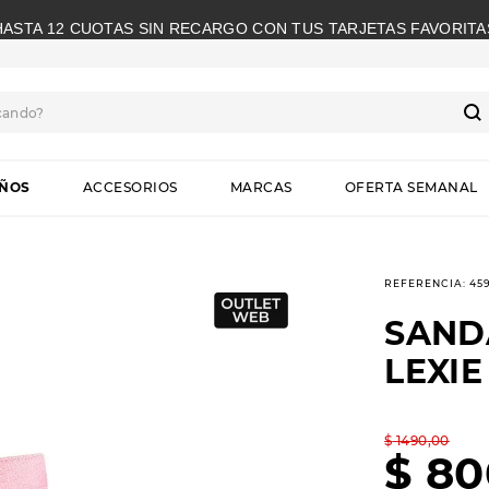
HASTA 12 CUOTAS SIN RECARGO CON TUS TARJETAS FAVORITA
cando?
S
IÑOS
ACCESORIOS
MARCAS
OFERTA SEMANAL
REFERENCIA
:
45
SAND
LEXIE
$
1490
,
00
$
80