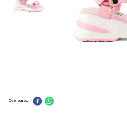
9
.
slip-ins
10
.
botas dama
Comparte