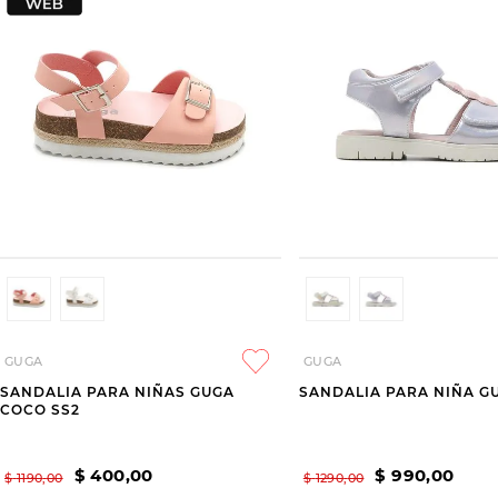
GUGA
GUGA
SANDALIA PARA NIÑAS GUGA
SANDALIA PARA NIÑA G
COCO SS2
$
400
,
00
$
990
,
00
$
1190
,
00
$
1290
,
00