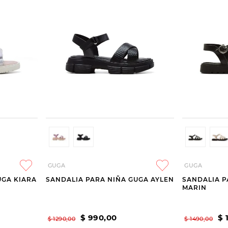
GUGA
GUGA
UGA KIARA
SANDALIA PARA NIÑA GUGA AYLEN
SANDALIA P
MARIN
$
990
,
00
$
$
1290
,
00
$
1490
,
00