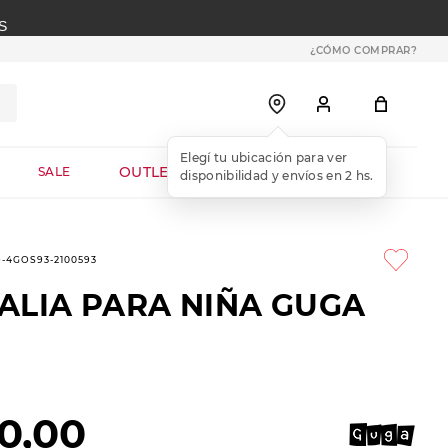
S
¿CÓMO COMPRAR?
OUTLET WEB
SALE
9-4GOS93-2100593
ALIA PARA NIÑA GUGA
0
,
00