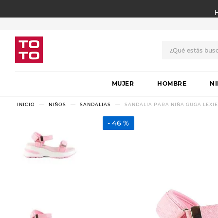
¿Qué estás bus
TÉRMINOS MÁS BUSCADO
MUJER
1
.
botas
HOMBRE
N
2
.
skechers
NIÑOS
SANDALIAS
SANDALIA PARA NIÑA GUGA LEXIE
3
.
skechers slip-ins
46 %
4
.
championes
5
.
botas mujer
6
.
americansport
7
.
sandalias
8
.
hitec