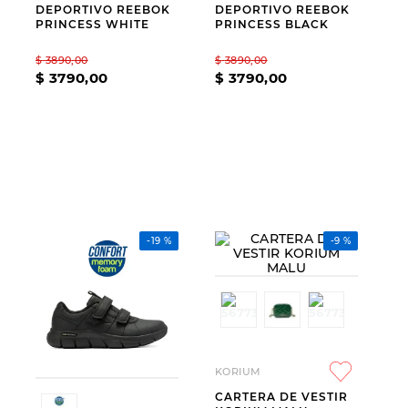
DEPORTIVO REEBOK
DEPORTIVO REEBOK
9
.
slip-ins
PRINCESS WHITE
PRINCESS BLACK
10
.
botas dama
$
3890
,
00
$
3890
,
00
$
3790
,
00
$
3790
,
00
-
19 %
-
9 %
KORIUM
CARTERA DE VESTIR