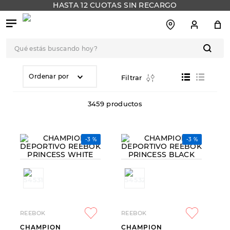
HASTA 12 CUOTAS SIN RECARGO
Qué estás buscando hoy?
TÉRMINOS MÁS
BUSCADOS
Ordenar por
Filtrar
1
.
botas
3459
productos
2
.
skechers
3
.
skechers slip-ins
-
3 %
-
3 %
4
.
championes
5
.
botas mujer
6
.
americansport
7
.
hitec
REEBOK
REEBOK
8
.
sandalias
CHAMPION
CHAMPION