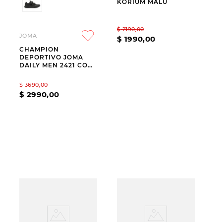
KORIUM MALU
$
2190
,
00
JOMA
$
1990
,
00
CHAMPION
DEPORTIVO JOMA
DAILY MEN 2421 CON
VELCRO
$
3690
,
00
$
2990
,
00