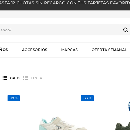
ASTA 12 CUOTAS SIN RECARGO CON TUS TARJETAS FAVORIT
cando?
S
IÑOS
ACCESORIOS
MARCAS
OFERTA SEMANAL
GRID
LINEA
-
19 %
-
33 %