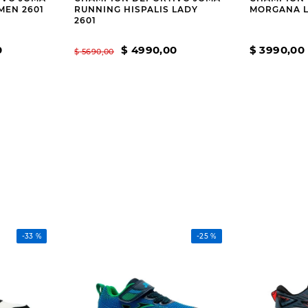
MEN 2601
RUNNING HISPALIS LADY
MORGANA L
2601
0
$
4990
,
00
$
3990
,
00
$
5690
,
00
-
33 %
-
25 %