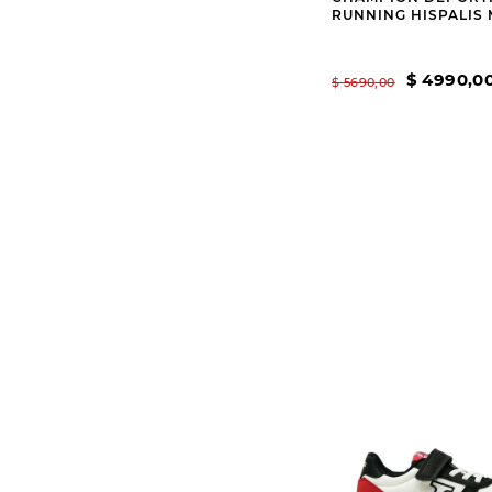
RUNNING HISPALIS 
$
4990
,
0
$
5690
,
00