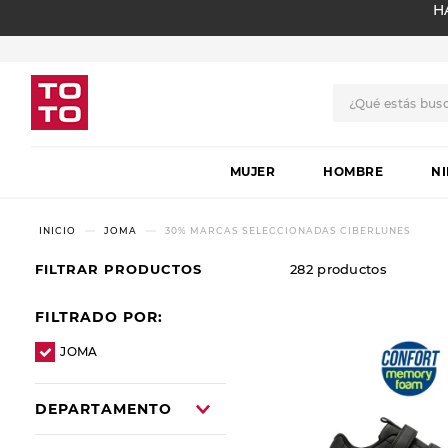
H
¿Qué estás bus
TÉRMINOS MÁS BUSCADO
MUJER
1
.
botas
HOMBRE
N
2
.
skechers
JOMA
30% MARCAS SELECCIONADAS CIBERLUNES
3
.
skechers slip-ins
FILTRAR PRODUCTOS
282
productos
4
.
championes
5
.
botas mujer
FILTRADO POR:
6
.
americansport
JOMA
7
.
sandalias
DEPARTAMENTO
8
.
hitec
HOMBRE