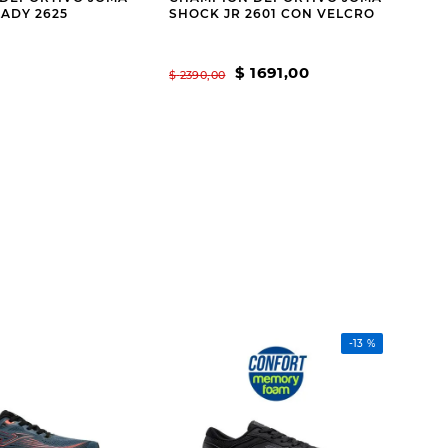
ADY 2625
SHOCK JR 2601 CON VELCRO
$
1691
,
00
$
2390
,
00
-
13 %