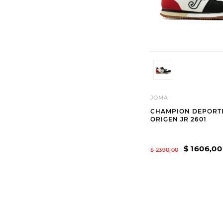
JOMA
CHAMPION DEPORT
ORIGEN JR 2601
$
1606
,
00
$
2390
,
00