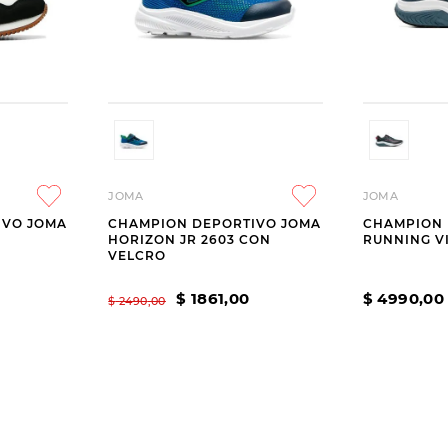
JOMA
JOMA
IVO JOMA
CHAMPION DEPORTIVO JOMA
CHAMPION 
HORIZON JR 2603 CON
RUNNING V
VELCRO
$
1861
,
00
$
4990
,
00
$
2490
,
00