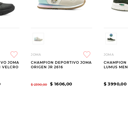
JOMA
JOMA
IVO JOMA
CHAMPION DEPORTIVO JOMA
CHAMPION 
N VELCRO
ORIGEN JR 2616
LUMUS MEN
0
$
1606
,
00
$
3990
,
00
$
2390
,
00